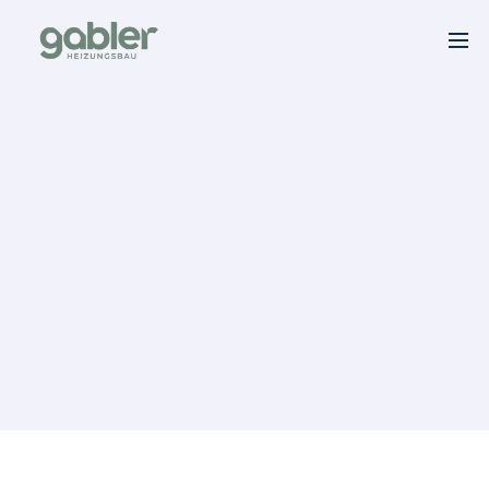
Building Confidence 
Through Every 
Connection.
Affordable options tailored to your specific plumbing 
needs.